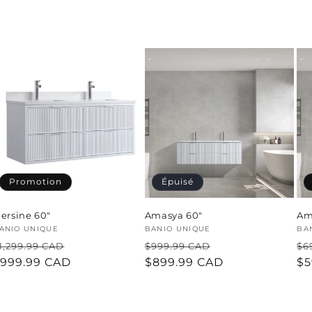
Promotion
Épuisé
ersine 60"
Amasya 60"
Am
ournisseur :
ANIO UNIQUE
Fournisseur :
BANIO UNIQUE
Fo
BA
rix
Prix
Prix
Prix
Pr
1,299.99 CAD
$999.99 CAD
$6
abituel
999.99 CAD
promotionnel
habituel
$899.99 CAD
promotionnel
ha
$5