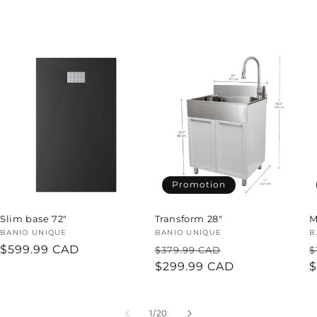
Promotion
Slim base 72"
Transform 28"
M
Fournisseur :
BANIO UNIQUE
Fournisseur :
BANIO UNIQUE
F
B
Prix
$599.99 CAD
Prix
Prix
P
$379.99 CAD
$
habituel
habituel
$299.99 CAD
promotionnel
h
$
de
1
/
20